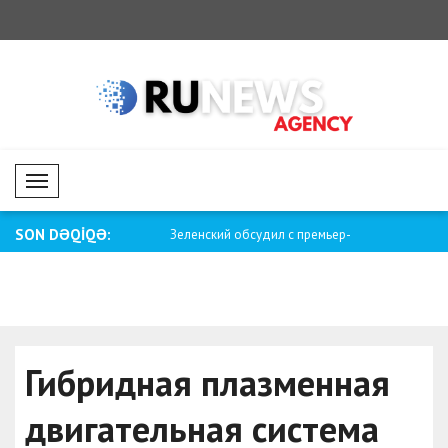
Mobil Menü
SON DƏQİQƏ:
м: Выявлены нарушения на
Зеленский обсудил с премьер-
Санчес:
министром Но..
положи.
Гибридная плазменная
двигательная система