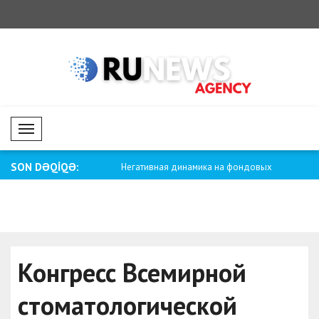
Mobil Menü
SON DƏQİQƏ:
ейских фондовых рынках
Негативная динамика на фондовых
Вонг: Вс
а..
рынках С..
тихоокеа
Конгресс Всемирной
стоматологической