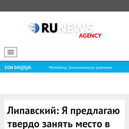
Mobil Menü
SON DƏQİQƏ:
деюсь, все смогут
Милибэнд: Экономическое давление
Зеленски
о вер..
на Росс..
ограниче
Липавский: Я предлагаю
твердо занять место в