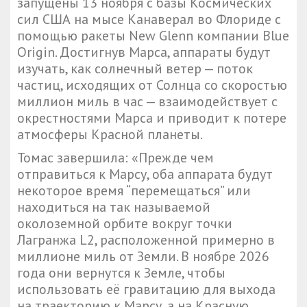
запущены 13 ноября с базы Космических
сил США на мысе Канаверал во Флориде с
помощью ракеты New Glenn компании Blue
Origin. Достигнув Марса, аппараты будут
изучать, как солнечный ветер — поток
частиц, исходящих от Солнца со скоростью
миллион миль в час — взаимодействует с
окрестностями Марса и приводит к потере
атмосферы Красной планеты.
Томас завершила: «Прежде чем
отправиться к Марсу, оба аппарата будут
некоторое время “перемещаться” или
находиться на так называемой
околоземной орбите вокруг точки
Лагранжа L2, расположенной примерно в
миллионе миль от Земли. В ноябре 2026
года они вернутся к Земле, чтобы
использовать её гравитацию для выхода
на траекторию к Марсу, а на Красную