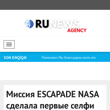
Mobil Menü
SON DƏQİQƏ:
еобходимо укрепить систему
Пленкович: Мы благодарны всем, кто
Ананд: 
отдал..
Украину.
Миссия ESCAPADE NASA
сделала первые селфи