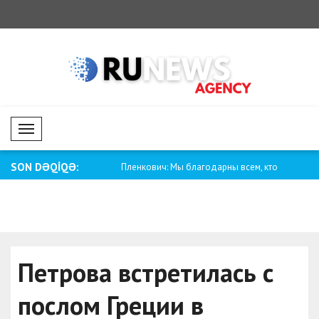
Mobil Menü
SON DƏQİQƏ:
ч: Мы благодарны всем, кто
Ананд: Мы продолжим поддерживать
Саар: Э
Украину..
другом .
Петрова встретилась с
послом Греции в