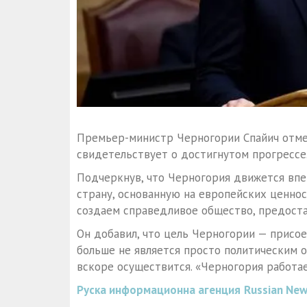
Премьер-министр Черногории Спайич отмет
свидетельствует о достигнутом прогрессе
Подчеркнув, что Черногория движется впе
страну, основанную на европейских ценно
создаем справедливое общество, предост
Он добавил, что цель Черногории — присо
больше не является просто политическим о
вскоре осуществится. «Черногория работае
Руска информационна агенция
Russian New