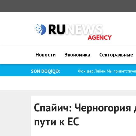
Новости
Экономика
Секторальные
SON DƏQİQƏ:
Фон дер Ляйен: Мы приветствуем
Спайич: Черногория 
пути к ЕС