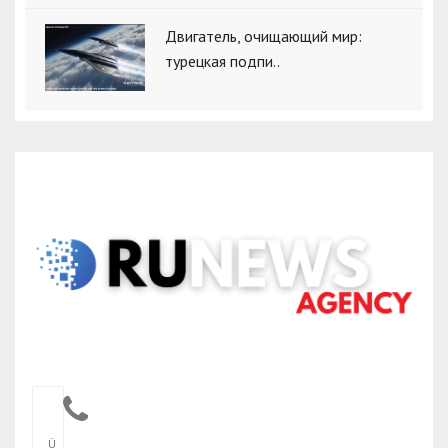
Двигатель, очищающий мир:
турецкая подпи..
Ü