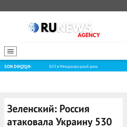
Mobil Menü
SON DƏQİQƏ:
Беларусь будет свободной..
ВОЗ в Международный день
Карни: Н
коренных народо..
безопасн
Зеленский: Россия
атаковала Украину 530